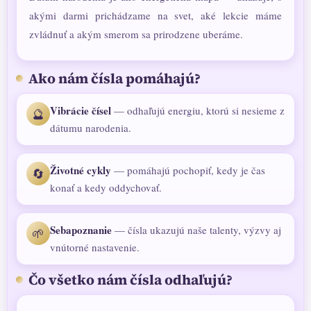
akými darmi prichádzame na svet, aké lekcie máme
zvládnuť a akým smerom sa prirodzene uberáme.
Ako nám čísla pomáhajú?
Vibrácie čísel
— odhaľujú energiu, ktorú si nesieme z
🔮
dátumu narodenia.
Životné cykly
— pomáhajú pochopiť, kedy je čas
🔄
konať a kedy oddychovať.
Sebapoznanie
— čísla ukazujú naše talenty, výzvy aj
🌱
vnútorné nastavenie.
Čo všetko nám čísla odhaľujú?