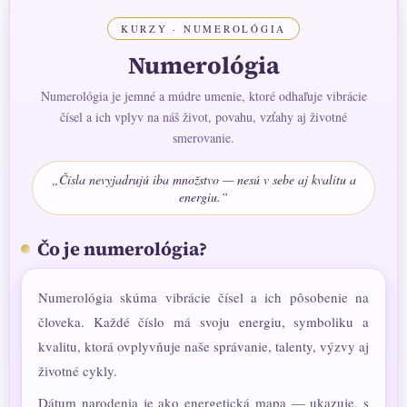
d
KURZY · NUMEROLÓGIA
a
c
Numerológia
i
e
Numerológia je jemné a múdre umenie, ktoré odhaľuje vibrácie
p
čísel a ich vplyv na náš život, povahu, vzťahy aj životné
r
v
smerovanie.
k
y
„Čísla nevyjadrujú iba množstvo — nesú v sebe aj kvalitu a
v
energiu.“
ý
p
i
Čo je numerológia?
s
u
Numerológia skúma vibrácie čísel a ich pôsobenie na
človeka. Každé číslo má svoju energiu, symboliku a
kvalitu, ktorá ovplyvňuje naše správanie, talenty, výzvy aj
životné cykly.
Dátum narodenia je ako energetická mapa — ukazuje, s