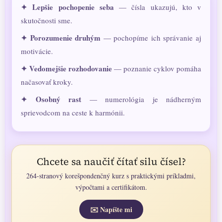
✦ Lepšie pochopenie seba
— čísla ukazujú, kto v
skutočnosti sme.
✦ Porozumenie druhým
— pochopíme ich správanie aj
motivácie.
✦ Vedomejšie rozhodovanie
— poznanie cyklov pomáha
načasovať kroky.
✦ Osobný rast
— numerológia je nádherným
sprievodcom na ceste k harmónii.
Chcete sa naučiť čítať silu čísel?
264-stranový korešpondenčný kurz s praktickými príkladmi,
výpočtami a certifikátom.
✉️ Napíšte mi