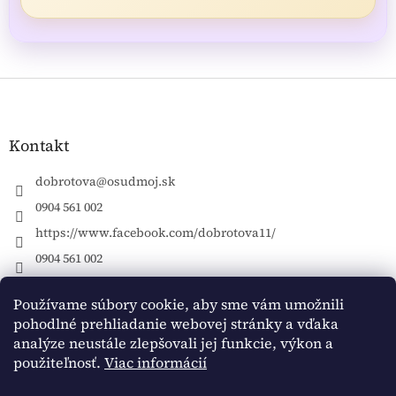
Z
á
p
ä
Kontakt
t
i
dobrotova
@
osudmoj.sk
e
0904 561 002
https://www.facebook.com/dobrotova11/
0904 561 002
Používame súbory cookie, aby sme vám umožnili
pohodlné prehliadanie webovej stránky a vďaka
Vytvoril Shoptet
analýze neustále zlepšovali jej funkcie, výkon a
použiteľnosť.
Viac informácií
Copyright 2026
Jana Dobrotová ONLINE S JANOU
. Všetky
práva vyhradené.