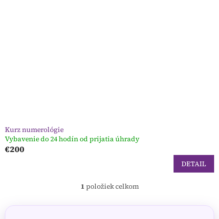
i
o
s
d
p
u
r
k
o
t
d
o
u
v
k
t
o
v
Kurz numerológie
Vybavenie do 24 hodín od prijatia úhrady
€200
DETAIL
1
položiek celkom
O
v
l
á