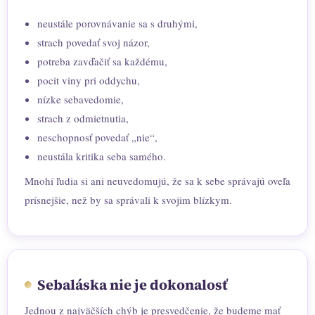
neustále porovnávanie sa s druhými,
strach povedať svoj názor,
potreba zavďačiť sa každému,
pocit viny pri oddychu,
nízke sebavedomie,
strach z odmietnutia,
neschopnosť povedať „nie“,
neustála kritika seba samého.
Mnohí ľudia si ani neuvedomujú, že sa k sebe správajú oveľa
prísnejšie, než by sa správali k svojim blízkym.
Sebaláska nie je dokonalosť
Jednou z najväčších chýb je presvedčenie, že budeme mať