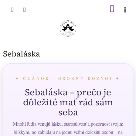
Prejsť
NÁKU
na
obsah
KOŠÍK
Sebaláska
✦ ČLÁNOK · OSOBNÝ ROZVOJ ✦
Sebaláska – prečo je
dôležité mať rád sám
seba
Mnohí ľudia venujú lásku, starostlivosť a pozornosť svojim
blízkym, no zabúdajú na jednu veľmi dôležitú osobu – na