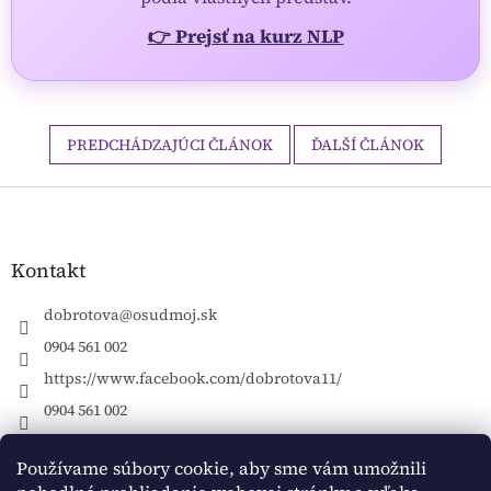
👉 Prejsť na kurz NLP
PREDCHÁDZAJÚCI ČLÁNOK
ĎALŠÍ ČLÁNOK
Z
á
p
ä
Kontakt
t
i
dobrotova
@
osudmoj.sk
e
0904 561 002
https://www.facebook.com/dobrotova11/
0904 561 002
Používame súbory cookie, aby sme vám umožnili