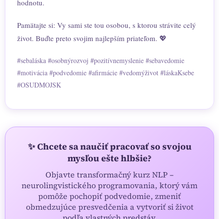
hodnotu.
Pamätajte si: Vy sami ste tou osobou, s ktorou strávite celý
život. Buďte preto svojim najlepším priateľom. 💖
#sebaláska #osobnýrozvoj #pozitívnemyslenie #sebavedomie
#motivácia #podvedomie #afirmácie #vedomýživot #láskaKsebe
#OSUDMOJSK
✨ Chcete sa naučiť pracovať so svojou
mysľou ešte hlbšie?
Objavte transformačný kurz NLP –
neurolingvistického programovania, ktorý vám
pomôže pochopiť podvedomie, zmeniť
obmedzujúce presvedčenia a vytvoriť si život
podľa vlastných predstáv.