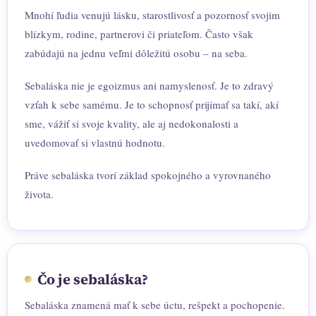
Mnohí ľudia venujú lásku, starostlivosť a pozornosť svojim
blízkym, rodine, partnerovi či priateľom. Často však
zabúdajú na jednu veľmi dôležitú osobu – na seba.
Sebaláska nie je egoizmus ani namyslenosť. Je to zdravý
vzťah k sebe samému. Je to schopnosť prijímať sa takí, akí
sme, vážiť si svoje kvality, ale aj nedokonalosti a
uvedomovať si vlastnú hodnotu.
Práve sebaláska tvorí základ spokojného a vyrovnaného
života.
Čo je sebaláska?
Sebaláska znamená mať k sebe úctu, rešpekt a pochopenie.