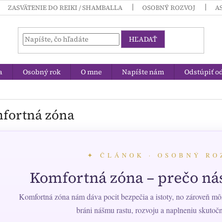
ZASVÄTENIE DO REIKI / SHAMBALLA
OSOBNÝ ROZVOJ
A
HĽADAŤ
a
Osobný rok
O mne
Napíšte nám
Odstúpiť o
fortná zóna
✦ ČLÁNOK · OSOBNÝ RO
Komfortná zóna – prečo nás
Komfortná zóna nám dáva pocit bezpečia a istoty, no zároveň môž
bráni nášmu rastu, rozvoju a naplneniu skutoč