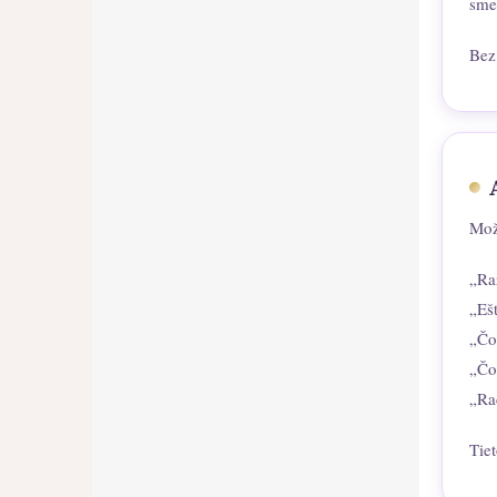
sme
Bez
Mož
„Ra
„Eš
„Čo
„Čo
„Ra
Tiet