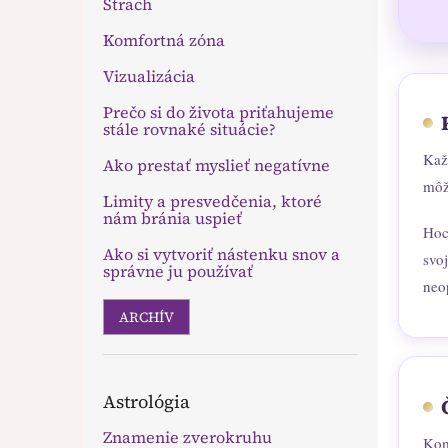
Strach
Komfortná zóna
Vizualizácia
Prečo si do života priťahujeme
stále rovnaké situácie?
Kaž
Ako prestať myslieť negatívne
môž
Limity a presvedčenia, ktoré
nám bránia uspieť
Hoci
Ako si vytvoriť nástenku snov a
svo
správne ju používať
neo
ARCHÍV
Astrológia
Znamenie zverokruhu
Komf