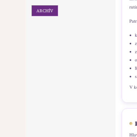
rut
ARCHÍV
Patr
k
z
z
o
ľ
s
V k
Hla