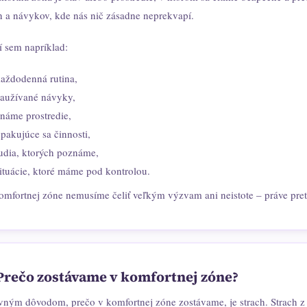
ín a návykov, kde nás nič zásadne neprekvapí.
í sem napríklad:
aždodenná rutina,
aužívané návyky,
náme prostredie,
pakujúce sa činnosti,
udia, ktorých poznáme,
ituácie, ktoré máme pod kontrolou.
omfortnej zóne nemusíme čeliť veľkým výzvam ani neistote – práve preto
Prečo zostávame v komfortnej zóne?
vným dôvodom, prečo v komfortnej zóne zostávame, je strach. Strach z n