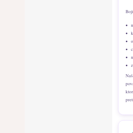
Boj
k
o
c
Naš
pov
ktor
pre