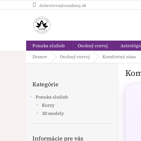
Prejsť
dobrotova@osudmoj.sk
na
obsah
Ponuka služieb
Osobný rozvoj
Astrológi
Domov
Osobný rozvoj
Komfortná zóna
B
Kom
o
Preskočiť
č
Kategórie
kategórie
n
ý
Ponuka služieb
p
Kurzy
a
3D modely
n
e
l
Informácie pre vás