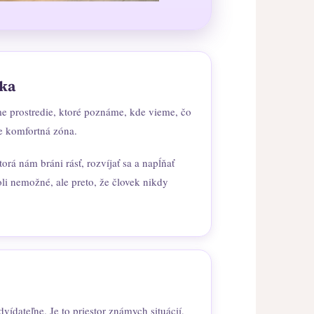
tka
me prostredie, ktoré poznáme, kde vieme, čo
e komfortná zóna.
orá nám bráni rásť, rozvíjať sa a napĺňať
li nemožné, ale preto, že človek nikdy
vídateľne. Je to priestor známych situácií,