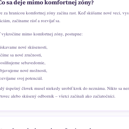
Čo sa deje mimo komfortnej zóny?
ve za hranicou komfortnej zóny začína rast. Keď skúšame nové veci, 
áciám, začíname rásť a rozvíjať sa.
 vykročíme mimo komfortnej zóny, postupne:
ískavame nové skúsenosti,
číme sa nové zručnosti,
osilňujeme sebavedomie,
bjavujeme nové možnosti,
ozvíjame svoj potenciál.
dý úspešný človek musel niekedy urobiť krok do neznáma. Nikto sa ne
rtovec alebo skúsený odborník – všetci začínali ako začiatočníci.