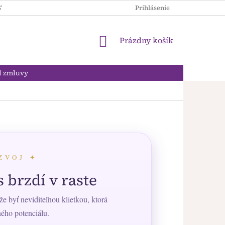
STROLÓGIA
OSOBNÝ ROK
VEŠTÍME SI SAMI
Prihlásenie
EBOOKY
NÁKUPNÝ
Prázdny košík
KOŠÍK
d zmluvy
ZVOJ ✦
 brzdí v raste
e byť neviditeľnou klietkou, ktorá
ného potenciálu.