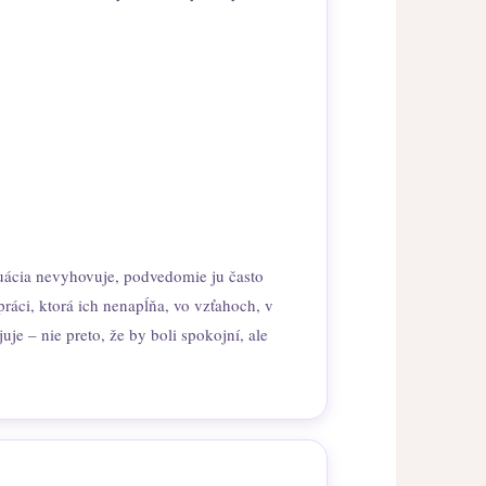
uácia nevyhovuje, podvedomie ju často
ráci, ktorá ich nenapĺňa, vo vzťahoch, v
uje – nie preto, že by boli spokojní, ale