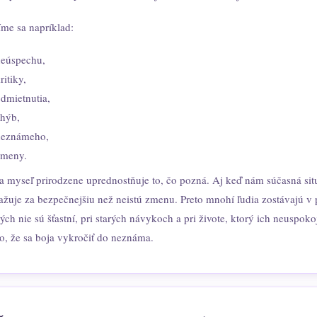
íme sa napríklad:
neúspechu,
ritiky,
dmietnutia,
hýb,
neznámeho,
zmeny.
a myseľ prirodzene uprednostňuje to, čo pozná. Aj keď nám súčasná sit
ažuje za bezpečnejšiu než neistú zmenu. Preto mnohí ľudia zostávajú v p
ých nie sú šťastní, pri starých návykoch a pri živote, ktorý ich neuspokoj
to, že sa boja vykročiť do neznáma.