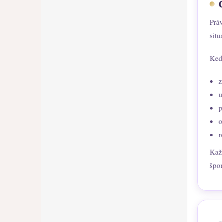
Prá
situ
Keď
z
u
p
o
r
Kaž
špo