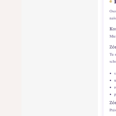
Oso
naš
Ko
Mies
Zó
Tu 
sch
s
u
r
p
Zó
Prá