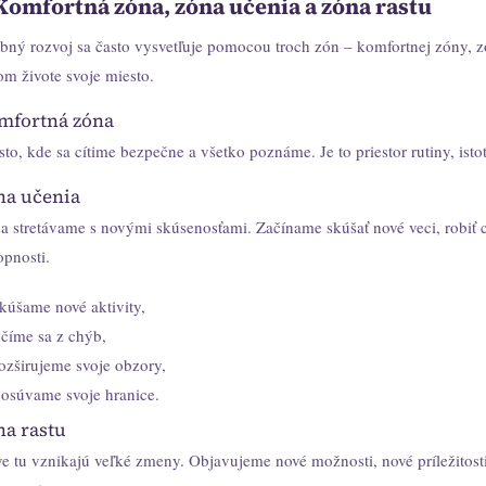
Komfortná zóna, zóna učenia a zóna rastu
bný rozvoj sa často vysvetľuje pomocou troch zón – komfortnej zóny, z
om živote svoje miesto.
mfortná zóna
to, kde sa cítime bezpečne a všetko poznáme. Je to priestor rutiny, isto
na učenia
sa stretávame s novými skúsenosťami. Začíname skúšať nové veci, robiť c
opnosti.
kúšame nové aktivity,
číme sa z chýb,
ozširujeme svoje obzory,
osúvame svoje hranice.
na rastu
ve tu vznikajú veľké zmeny. Objavujeme nové možnosti, nové príležitost