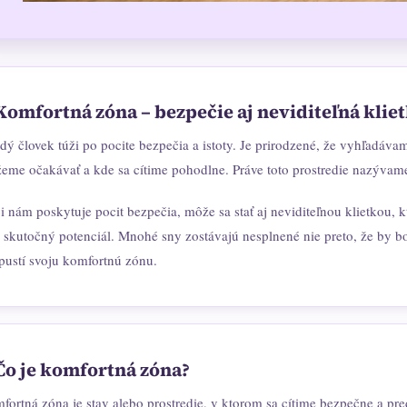
Komfortná zóna – bezpečie aj neviditeľná klie
dý človek túži po pocite bezpečia a istoty. Je prirodzené, že vyhľadáva
eme očakávať a kde sa cítime pohodlne. Práve toto prostredie nazývam
 nám poskytuje pocit bezpečia, môže sa stať aj neviditeľnou klietkou, kt
j skutočný potenciál. Mnohé sny zostávajú nesplnené nie preto, že by bo
pustí svoju komfortnú zónu.
Čo je komfortná zóna?
ortná zóna je stav alebo prostredie, v ktorom sa cítime bezpečne a pred