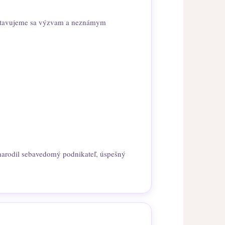
vystavujeme sa výzvam a neznámym
narodil sebavedomý podnikateľ, úspešný