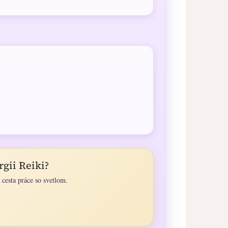
rgii Reiki?
cesta práce so svetlom.