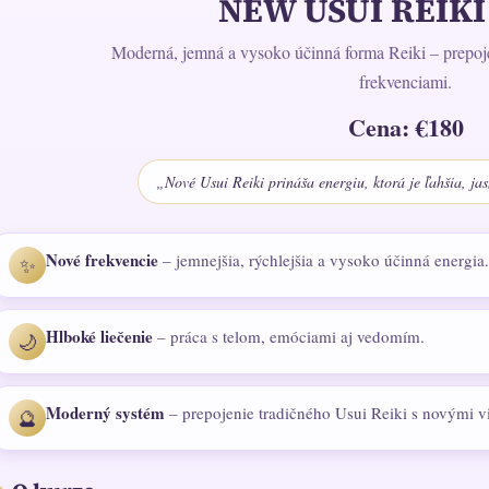
NEW USUI REIKI 
Moderná, jemná a vysoko účinná forma Reiki – prepoje
frekvenciami.
Cena: €180
„Nové Usui Reiki prináša energiu, ktorá je ľahšia, jas
Nové frekvencie
– jemnejšia, rýchlejšia a vysoko účinná energia.
✨
Hlboké liečenie
– práca s telom, emóciami aj vedomím.
🌙
Moderný systém
– prepojenie tradičného Usui Reiki s novými v
🔮