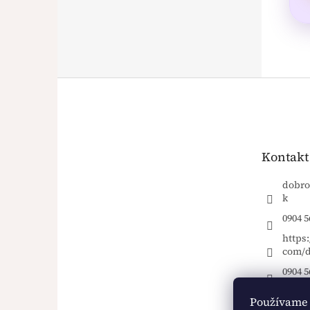
Z
á
p
ä
t
Kontakt
i
e
dobro
k
0904 5
https
com/d
0904 5
Používame 