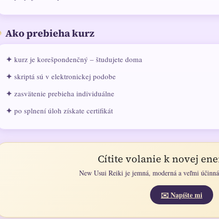
Ako prebieha kurz
✦
kurz je korešpondenčný – študujete doma
✦
skriptá sú v elektronickej podobe
✦
zasvätenie prebieha individuálne
✦
po splnení úloh získate certifikát
Cítite volanie k novej ene
New Usui Reiki je jemná, moderná a veľmi účinná 
✉️ Napíšte mi