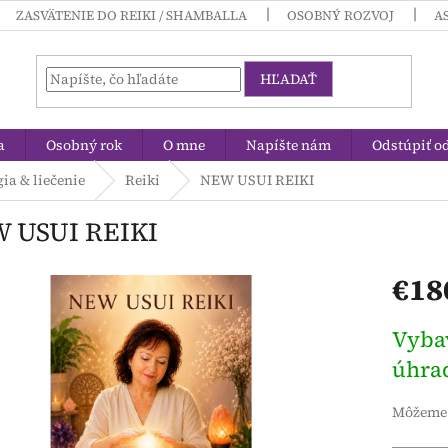
ZASVÄTENIE DO REIKI / SHAMBALLA
OSOBNÝ ROZVOJ
A
HĽADAŤ
a
Osobný rok
O mne
Napíšte nám
Odstúpiť o
ia & liečenie
Reiki
NEW USUI REIKI
 USUI REIKI
€18
Jednotk
Vybav
cena:
úhra
Môžeme 