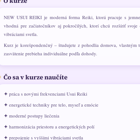
O kurze
NEW USUI REIKI je moderná forma Reiki, ktorá pracuje s jemnejší
vhodná pre začiatočníkov aj pokročilých, ktorí chcú rozšíriť svoje
vibráciami svetla.
Kurz je korešpondenčný – študujete z pohodlia domova, vlastným t
zasvätenie prebieha individuálne podľa dohody.
Čo sa v kurze naučíte
✦
práca s novými frekvenciami Usui Reiki
✦
energetické techniky pre telo, myseľ a emócie
✦
moderné postupy liečenia
✦
harmonizácia priestoru a energetických polí
✦
prepojenie s vyššími vibráciami svetla