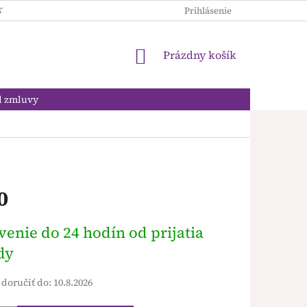
STROLÓGIA
OSOBNÝ ROK
VEŠTÍME SI SAMI
Prihlásenie
EBOOKY
NÁKUPNÝ
Prázdny košík
KOŠÍK
d zmluvy
0
ová
enie do 24 hodín od prijatia
dy
doručiť do:
10.8.2026