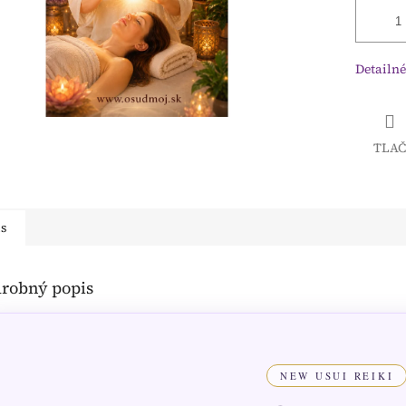
Detailné
TLAČ
is
robný popis
NEW USUI REIKI