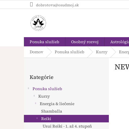
Prejsť
dobrotova@osudmoj.sk
na
obsah
Ponuka služieb
Osobný rozvoj
Astrológi
Domov
Ponuka služieb
Kurzy
Energ
B
NEW
o
Preskočiť
č
Kategórie
kategórie
n
ý
Ponuka služieb
p
Kurzy
a
Energia & liečenie
n
e
Shamballa
l
Reiki
Usui Reiki - 1. až 4. stupeň