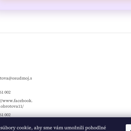
tova
@
osudmoj.s
61 002
://www.facebook.
obrotova11/
61 002
súbory cookie, aby sme vám umožnili pohodlné