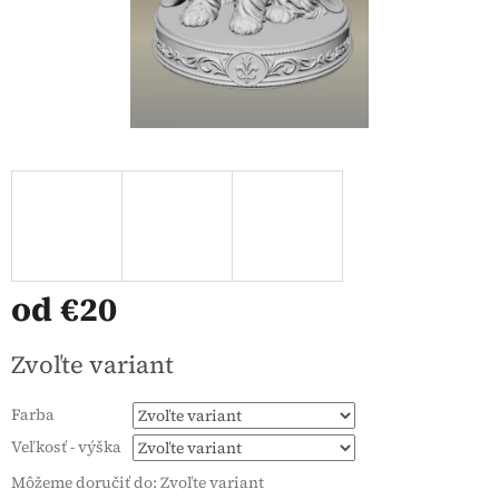
od
€20
Jednotková
Zvoľte variant
cena:
Farba
Veľkosť - výška
Môžeme doručiť do:
Zvoľte variant