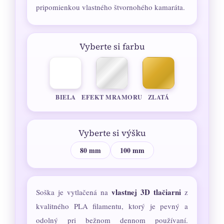
pripomienkou vlastného štvornohého kamaráta.
Vyberte si farbu
BIELA
EFEKT MRAMORU
ZLATÁ
Vyberte si výšku
80 mm
100 mm
vlastnej 3D tlačiarni
Soška je vytlačená na
z
kvalitného PLA filamentu, ktorý je pevný a
odolný pri bežnom dennom používaní.