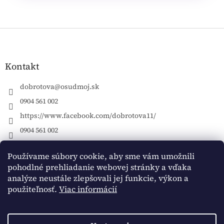
Z
á
p
ä
Kontakt
t
i
dobrotova
@
osudmoj.sk
e
0904 561 002
https://www.facebook.com/dobrotova11/
0904 561 002
Používame súbory cookie, aby sme vám umožnili
pohodlné prehliadanie webovej stránky a vďaka
Vytvoril Shoptet
analýze neustále zlepšovali jej funkcie, výkon a
použiteľnosť.
Viac informácií
Copyright 2026
Jana Dobrotová ONLINE S JANOU
. Všetky
práva vyhradené.