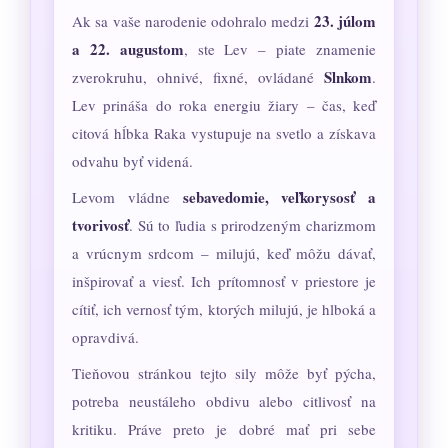
23. júlom
Ak sa vaše narodenie odohralo medzi
a 22. augustom
, ste Lev – piate znamenie
Slnkom
zverokruhu, ohnivé, fixné, ovládané
.
Lev prináša do roka energiu žiary – čas, keď
citová hĺbka Raka vystupuje na svetlo a získava
odvahu byť videná.
sebavedomie, veľkorysosť a
Levom vládne
tvorivosť
. Sú to ľudia s prirodzeným charizmom
a vrúcnym srdcom – milujú, keď môžu dávať,
inšpirovať a viesť. Ich prítomnosť v priestore je
cítiť, ich vernosť tým, ktorých milujú, je hlboká a
opravdivá.
Tieňovou stránkou tejto sily môže byť pýcha,
potreba neustáleho obdivu alebo citlivosť na
kritiku. Práve preto je dobré mať pri sebe