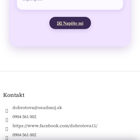
✉️ Napíšte mi
Z
á
p
ä
Kontakt
t
i
dobrotova
@
osudmoj.sk
e
0904 561 002
https://www.facebook.com/dobrotova11/
0904 561 002