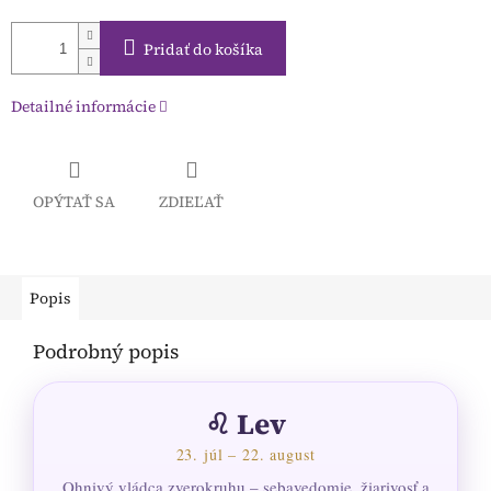
Pridať do košíka
Detailné informácie
OPÝTAŤ SA
ZDIEĽAŤ
Popis
Podrobný popis
♌ Lev
23. júl – 22. august
Ohnivý vládca zverokruhu – sebavedomie, žiarivosť a