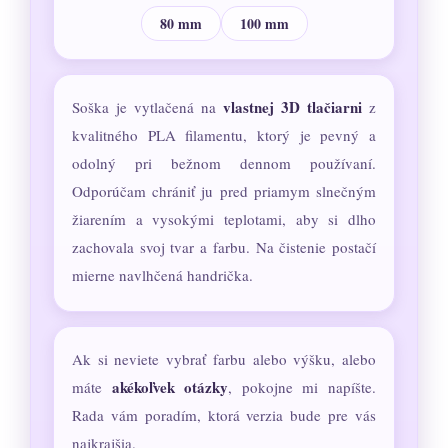
80 mm
100 mm
vlastnej 3D tlačiarni
Soška je vytlačená na
z
kvalitného PLA filamentu, ktorý je pevný a
odolný pri bežnom dennom používaní.
Odporúčam chrániť ju pred priamym slnečným
žiarením a vysokými teplotami, aby si dlho
zachovala svoj tvar a farbu. Na čistenie postačí
mierne navlhčená handrička.
Ak si neviete vybrať farbu alebo výšku, alebo
akékoľvek otázky
máte
, pokojne mi napíšte.
Rada vám poradím, ktorá verzia bude pre vás
najkrajšia.