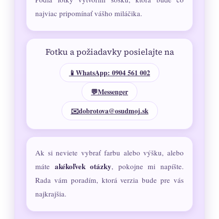
najviac pripomínať vášho miláčika.
Fotku a požiadavky posielajte na
📱WhatsApp: 0904 561 002
💬Messenger
✉️dobrotova@osudmoj.sk
Ak si neviete vybrať farbu alebo výšku, alebo
akékoľvek otázky
máte
, pokojne mi napíšte.
Rada vám poradím, ktorá verzia bude pre vás
najkrajšia.