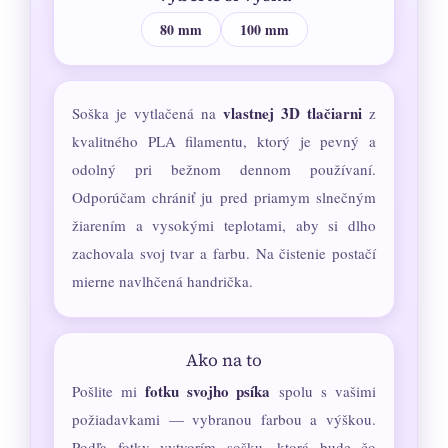
80 mm
100 mm
vlastnej 3D tlačiarni
Soška je vytlačená na
z
kvalitného PLA filamentu, ktorý je pevný a
odolný pri bežnom dennom používaní.
Odporúčam chrániť ju pred priamym slnečným
žiarením a vysokými teplotami, aby si dlho
zachovala svoj tvar a farbu. Na čistenie postačí
mierne navlhčená handrička.
Ako na to
fotku svojho psíka
Pošlite mi
spolu s vašimi
požiadavkami — vybranou farbou a výškou.
Podľa fotky vytvorím sošku, ktorá bude čo